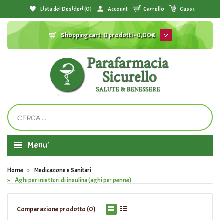
Lista dei Desideri (0)
Account
Carrello
Cassa
Shopping cart:
0 prodotti - 0,00€
Menu'
Home
Medicazione e Sanitari
Aghi per iniettori di insulina (aghi per penne)
Comparazione prodotto (0)