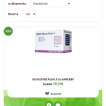
ordinamento:
Mostra:
SALE
NOVOFINE AGHI 31G 6MM BBF
19,17€
21,30€
Acquista