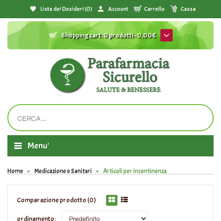
Lista dei Desideri (0)
Account
Carrello
Cassa
Shopping cart:
0 prodotti - 0,00€
Menu'
Home
Medicazione e Sanitari
Articoli per incontinenza
Comparazione prodotto (0)
ordinamento: