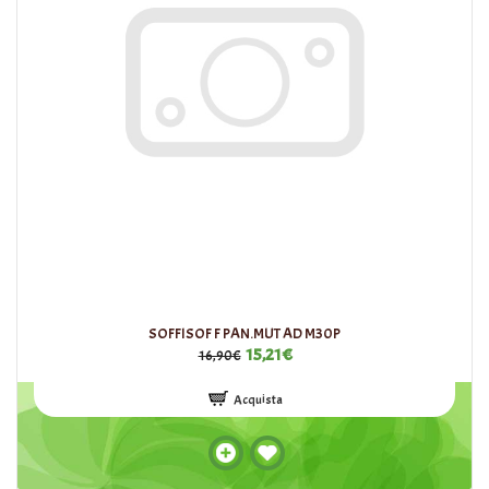
SOFFISOF F PAN.MUT AD M30P
15,21€
16,90€
Acquista