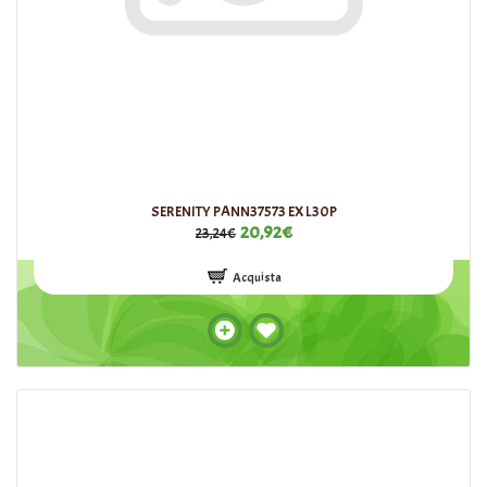
SERENITY PANN37573 EX L30P
20,92€
23,24€
Acquista