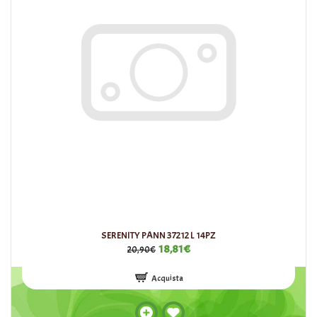
SERENITY PANN 37212 L 14PZ
18,81€
20,90€
Acquista