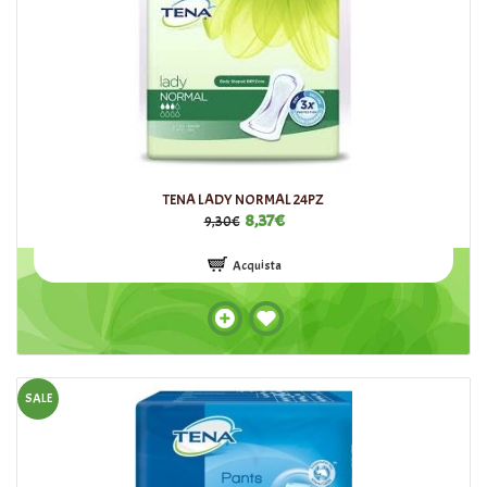
TENA LADY NORMAL 24PZ
8,37€
9,30€
Acquista
SALE