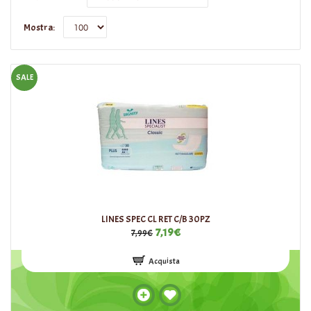
Mostra:
SALE
LINES SPEC CL RET C/B 30PZ
7,19€
7,99€
Acquista