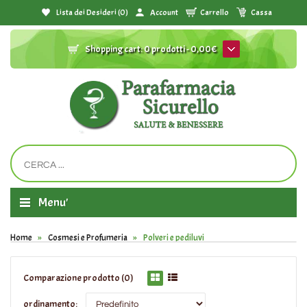
Lista dei Desideri (0)
Account
Carrello
Cassa
Shopping cart:
0 prodotti - 0,00€
Menu'
Home
Cosmesi e Profumeria
Polveri e pediluvi
Comparazione prodotto (0)
ordinamento: