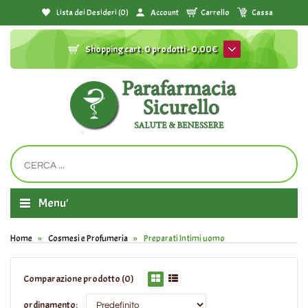
Lista dei Desideri (0)
Account
Carrello
Cassa
Shopping cart:
0 prodotti - 0,00€
Menu'
Home
Cosmesi e Profumeria
Preparati Intimi uomo
Comparazione prodotto (0)
ordinamento: