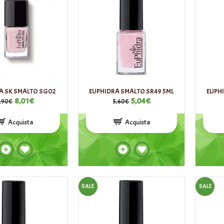
A SK SMALTO SG02
EUPHIDRA SMALTO SR49 5ML
EUPH
8,01€
5,04€
,90€
5,60€
Acquista
Acquista
SALE
SALE