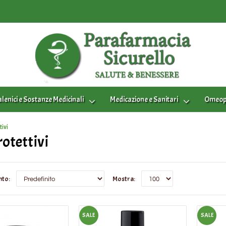
lenici e Sostanze Medicinali
Medicazione e Sanitari
Omeopa
tivi
rotettivi
nto:
Mostra:
SALE
SALE