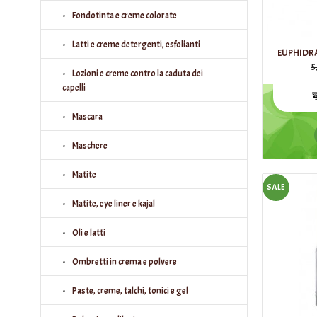
Fondotinta e creme colorate
Latti e creme detergenti, esfolianti
EUPHIDR
5
Lozioni e creme contro la caduta dei
capelli
Mascara
Maschere
Matite
SALE
Matite, eye liner e kajal
Oli e latti
Ombretti in crema e polvere
Paste, creme, talchi, tonici e gel