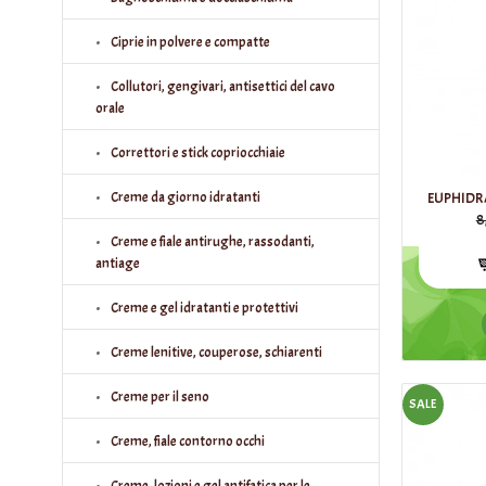
Ciprie in polvere e compatte
Collutori, gengivari, antisettici del cavo
orale
Correttori e stick copriocchiaie
Creme da giorno idratanti
EUPHIDR
8
Creme e fiale antirughe, rassodanti,
antiage
Creme e gel idratanti e protettivi
Creme lenitive, couperose, schiarenti
Creme per il seno
SALE
Creme, fiale contorno occhi
Creme, lozioni e gel antifatica per le