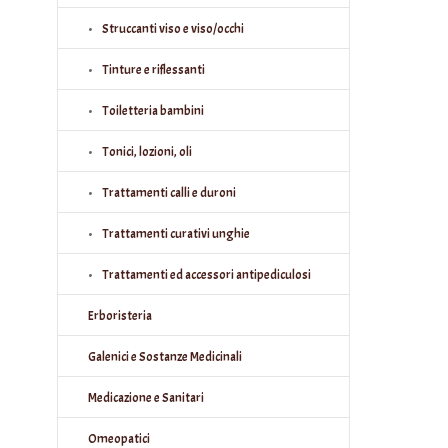
Struccanti viso e viso/occhi
Tinture e riflessanti
Toiletteria bambini
Tonici, lozioni, oli
Trattamenti calli e duroni
Trattamenti curativi unghie
Trattamenti ed accessori antipediculosi
Erboristeria
Galenici e Sostanze Medicinali
Medicazione e Sanitari
Omeopatici