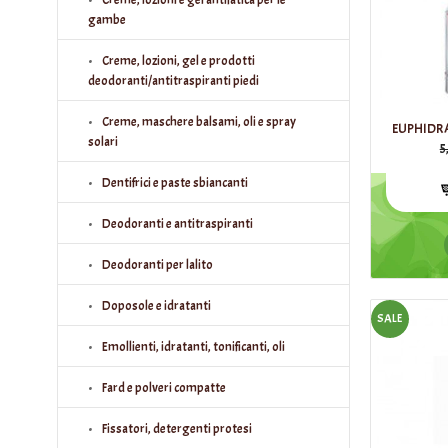
gambe
Creme, lozioni, gel e prodotti
deodoranti/antitraspiranti piedi
Creme, maschere balsami, oli e spray
EUPHIDR
solari
5
Dentifrici e paste sbiancanti
Deodoranti e antitraspiranti
Deodoranti per lalito
Doposole e idratanti
SALE
Emollienti, idratanti, tonificanti, oli
Fard e polveri compatte
Fissatori, detergenti protesi