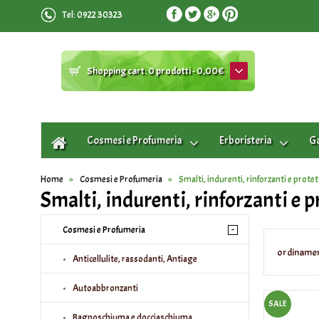
Tel: 0922 30323
Shopping cart:
0 prodotti - 0,00€
Cosmesi e Profumeria
Erboristeria
Ga
Home
Cosmesi e Profumeria
Smalti, indurenti, rinforzanti e protet
Smalti, indurenti, rinforzanti e p
-
Cosmesi e Profumeria
ordiname
Anticellulite, rassodanti, Antiage
Autoabbronzanti
SALE
Bagnoschiuma e docciaschiuma