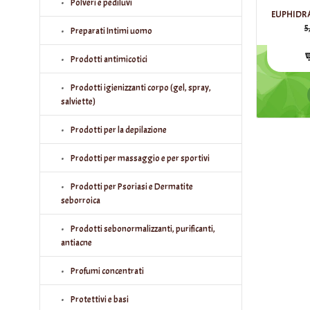
Polveri e pediluvi
EUPHIDR
5
Preparati Intimi uomo
Prodotti antimicotici
Prodotti igienizzanti corpo (gel, spray,
salviette)
Prodotti per la depilazione
Prodotti per massaggio e per sportivi
Prodotti per Psoriasi e Dermatite
seborroica
Prodotti sebonormalizzanti, purificanti,
antiacne
Profumi concentrati
Protettivi e basi