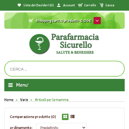
Lista dei Desideri (0)
Account
Carrello
Cassa
Shopping cart:
0 prodotti - 0,00€
Menu'
Home
Varie
Articoli per la mamma
Comparazione prodotto (0)
ordinamento: