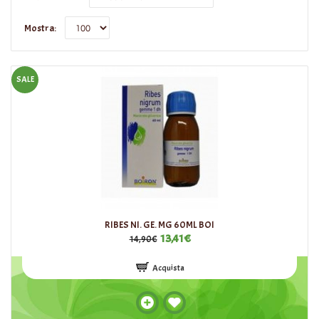
Mostra:
SALE
RIBES NI. GE. MG 60ML BOI
13,41€
14,90€
Acquista