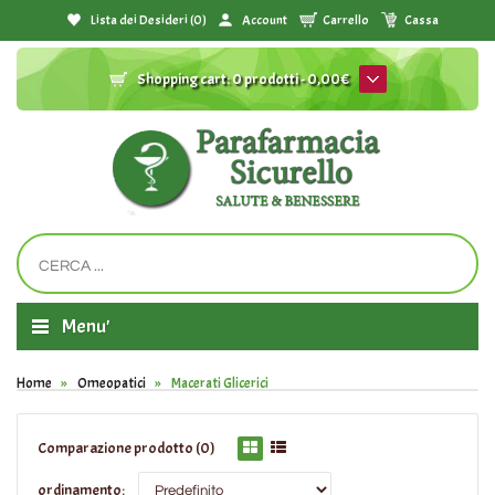
Lista dei Desideri (0)
Account
Carrello
Cassa
Shopping cart:
0 prodotti - 0,00€
Menu'
Home
Omeopatici
Macerati Glicerici
Comparazione prodotto (0)
ordinamento: