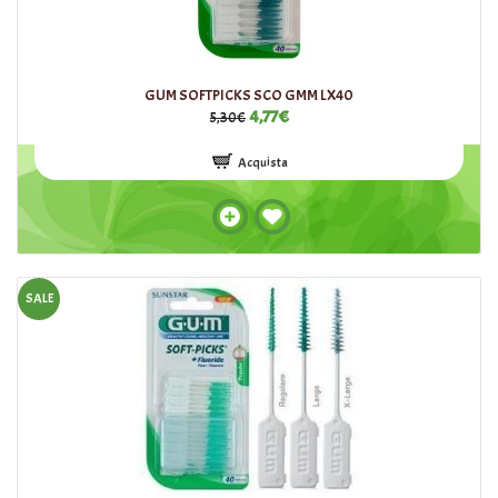
GUM SOFTPICKS SCO GMM LX40
4,77€
5,30€
Acquista
SALE