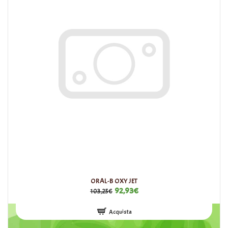
ORAL-B OXY JET
92,93€
103,25€
Acquista