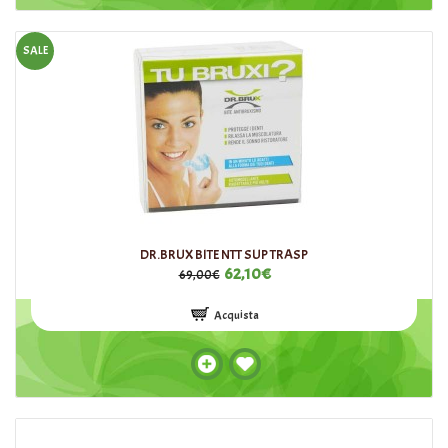
SALE
DR.BRUX BITE NTT SUP TRASP
62,10€
69,00€
Acquista