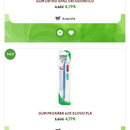
GUM ORTHO SPAZ ORTODONTICO
4,19€
4,65€
Acquista
SALE
GUM PROXABR 605 SCOVO PLA
4,77€
5,30€