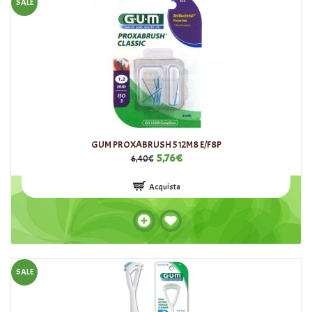
SALE
GUM PROXABRUSH 512M8 E/F8P
5,76€
6,40€
Acquista
SALE