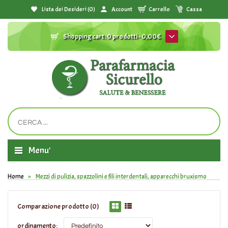
Lista dei Desideri (0)
Account
Carrello
Cassa
Shopping cart:
0 prodotti - 0,00€
Menu'
Home
Mezzi di pulizia, spazzolini e fili interdentali, apparecchi bruxismo
Comparazione prodotto (0)
ordinamento: