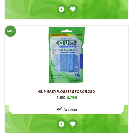
SALE
GUM EASYFLOSSERS FORCELX30
3,74€
4,15€
Acquista